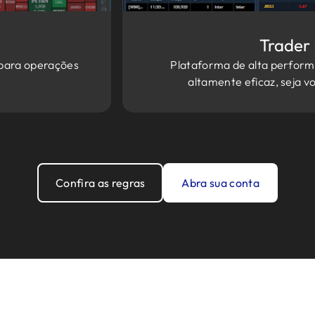
Trader 
 para operações
Plataforma de alta performa
altamente eficaz, seja v
Confira as regras
Abra sua conta