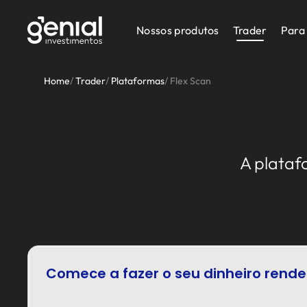
Nossos produtos
Trader
Para
Home
/
Trader
/
Plataformas
/
Flex Scan
A plataf
Comece a fazer o seu dinheiro rende