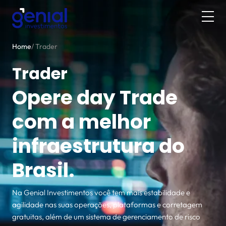
Home
/
Trader
Trader
Opere day Trade
com a melhor
infraestrutura do
Brasil.
Na Genial Investimentos você tem mais estabilidade e
agilidade nas suas operações, plataformas e corretagem
gratuitas, além de um sistema de gerenciamento de risco