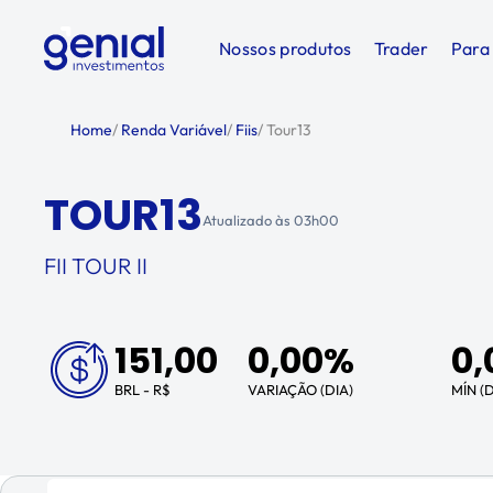
Nossos produtos
Trader
Para
Home
/
Renda Variável
/
Fiis
/
Tour13
TOUR13
Atualizado às
03h00
FII TOUR II
151,00
0,00%
0,
BRL - R$
VARIAÇÃO (DIA)
MÍN (D