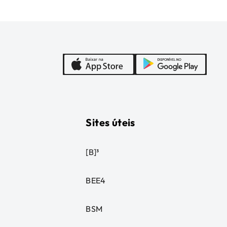
Sites úteis
[B]³
BEE4
BSM