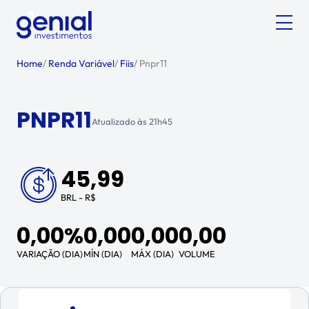
Home
/
Renda Variável
/
Fiis
/
Pnpr11
PNPR11
Atualizado às
21h45
45,99
BRL - R$
0,00%
0,00
0,00
0,00
VARIAÇÃO (DIA)
MÍN (DIA)
MÁX (DIA)
VOLUME