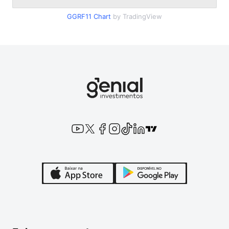
GGRF11
Chart
by TradingView