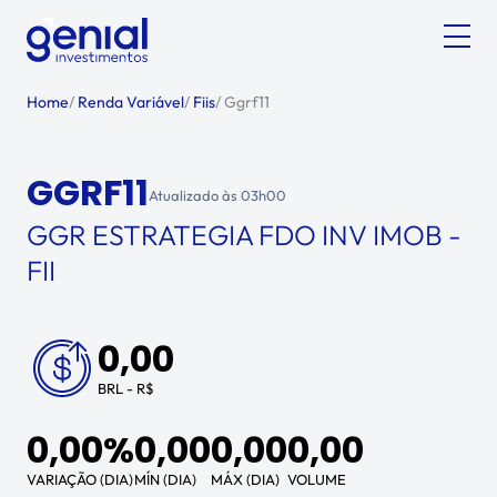
Home
/
Renda Variável
/
Fiis
/
Ggrf11
GGRF11
Atualizado às
03h00
GGR ESTRATEGIA FDO INV IMOB -
FII
0,00
BRL - R$
0,00%
0,00
0,00
0,00
VARIAÇÃO (DIA)
MÍN (DIA)
MÁX (DIA)
VOLUME