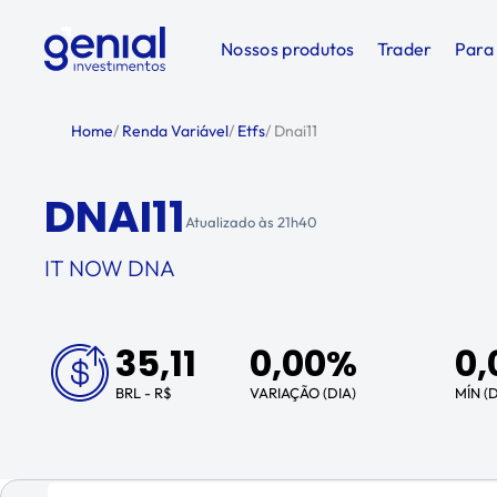
Nossos produtos
Trader
Para
Home
/
Renda Variável
/
Etfs
/
Dnai11
DNAI11
Atualizado às
21h40
IT NOW DNA
35,11
0,00%
0,
BRL - R$
VARIAÇÃO (DIA)
MÍN (D