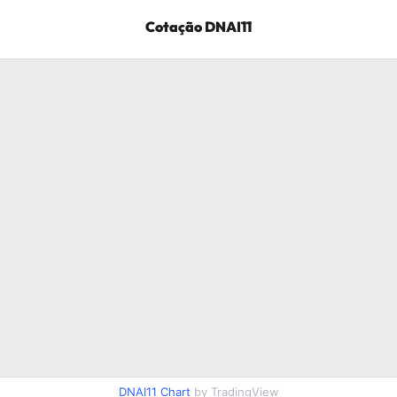
Cotação
DNAI11
DNAI11
Chart
by TradingView