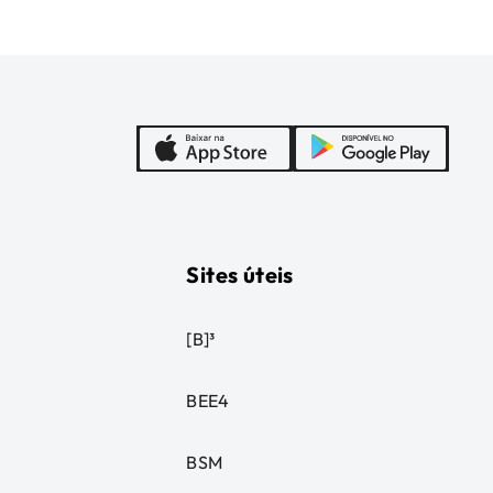
Sites úteis
[B]³
BEE4
BSM