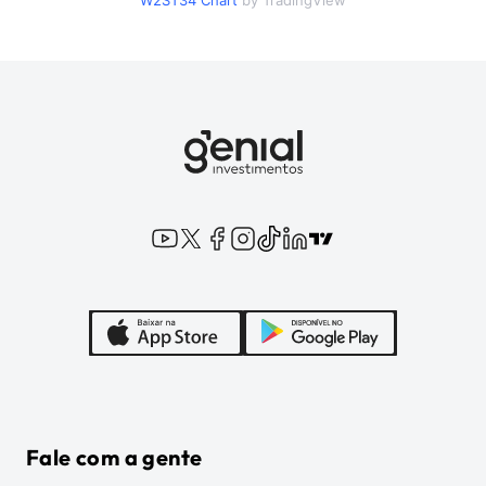
W2ST34
Chart
by TradingView
Fale com a gente