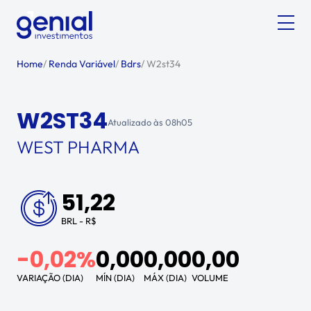
Home
/
Renda Variável
/
Bdrs
/
W2st34
W2ST34
Atualizado às
08h05
WEST PHARMA
51,22
BRL - R$
-0,02%
0,00
0,00
0,00
VARIAÇÃO (DIA)
MÍN (DIA)
MÁX (DIA)
VOLUME