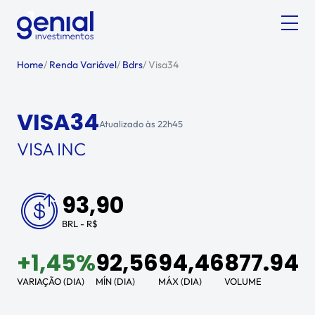
Home
/
Renda Variável
/
Bdrs
/
Visa34
VISA34
Atualizado às
22h45
VISA INC
93,90
BRL - R$
+
1,45%
92,56
94,46
877.944
VARIAÇÃO (DIA)
MÍN (DIA)
MÁX (DIA)
VOLUME