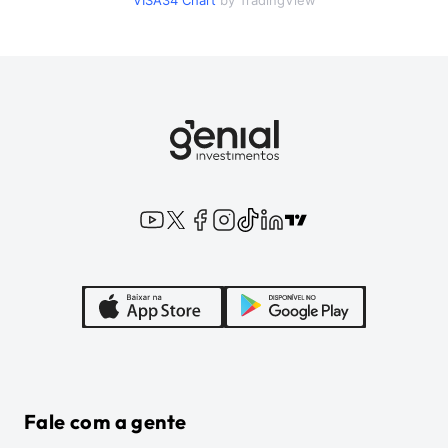
VISA34
Chart
by TradingView
Fale com a gente