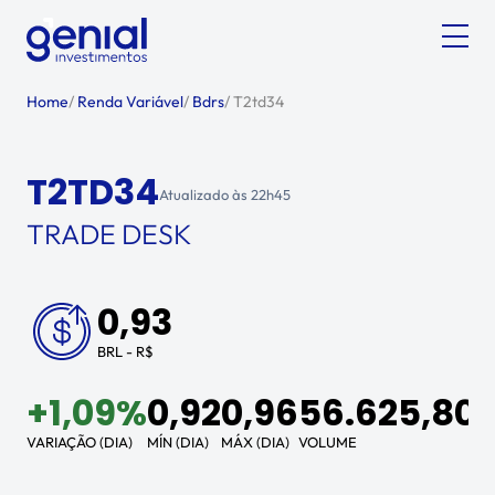
Home
/
Renda Variável
/
Bdrs
/
T2td34
T2TD34
Atualizado às
22h45
TRADE DESK
0,93
BRL - R$
+
1,09%
0,92
0,96
56.625,80
VARIAÇÃO (DIA)
MÍN (DIA)
MÁX (DIA)
VOLUME