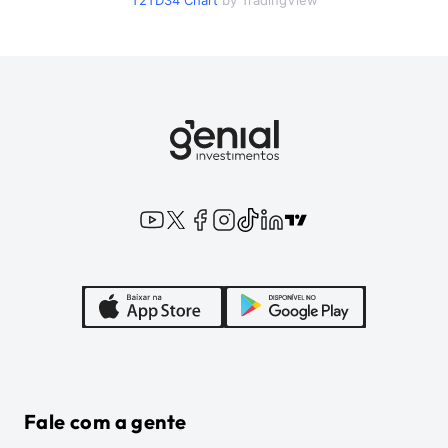
T2TD34
Chart
by TradingView
Fale com a gente