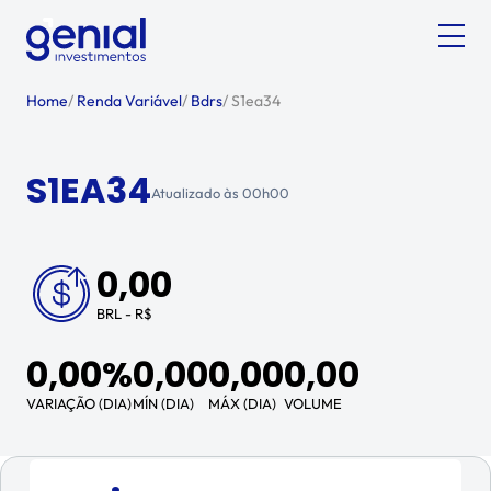
Home
/
Renda Variável
/
Bdrs
/
S1ea34
S1EA34
Atualizado às
00h00
0,00
BRL - R$
0,00%
0,00
0,00
0,00
VARIAÇÃO (DIA)
MÍN (DIA)
MÁX (DIA)
VOLUME