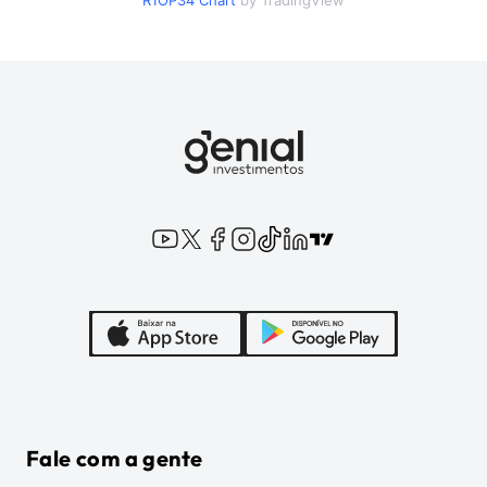
R1OP34
Chart
by TradingView
Fale com a gente