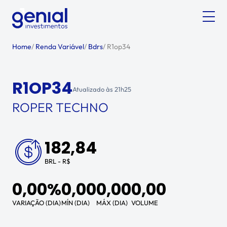
Home
/
Renda Variável
/
Bdrs
/
R1op34
R1OP34
Atualizado às
21h25
ROPER TECHNO
182,84
BRL - R$
0,00%
0,00
0,00
0,00
VARIAÇÃO (DIA)
MÍN (DIA)
MÁX (DIA)
VOLUME