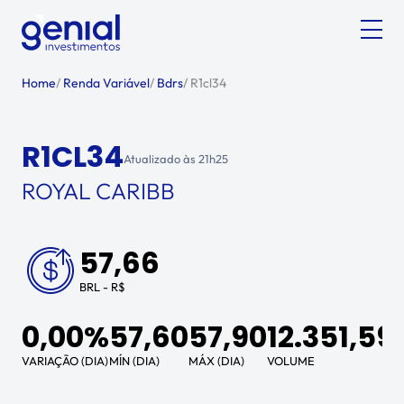
Home
/
Renda Variável
/
Bdrs
/
R1cl34
R1CL34
Atualizado às
21h25
ROYAL CARIBB
57,66
BRL - R$
0,00%
57,60
57,90
12.351,59
VARIAÇÃO (DIA)
MÍN (DIA)
MÁX (DIA)
VOLUME