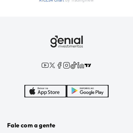
R1CL34
Chart
by TradingView
Fale com a gente