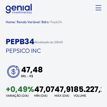
Home
/
Renda Variável
/
Bdrs
/
Pepb34
PEPB34
Atualizado às
22h45
PEPSICO INC
47,48
BRL - R$
+
0,49%
47,07
47,91
85.227,2
VARIAÇÃO (DIA)
MÍN (DIA)
MÁX (DIA)
VOLUME