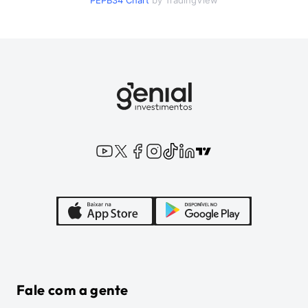
PEPB34
Chart
by TradingView
Fale com a gente