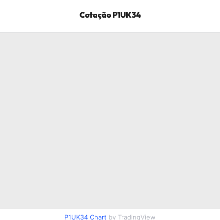
Cotação
P1UK34
P1UK34
Chart
by TradingView