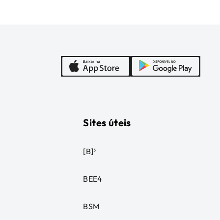
Sites úteis
[B]³
BEE4
BSM