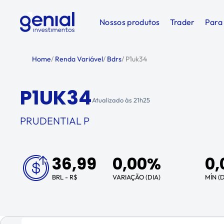
Nossos produtos
Trader
Para
Home
/
Renda Variável
/
Bdrs
/
P1uk34
P1UK34
Atualizado às
21h25
PRUDENTIAL P
36,99
0,00%
0,
BRL - R$
VARIAÇÃO (DIA)
MÍN (D