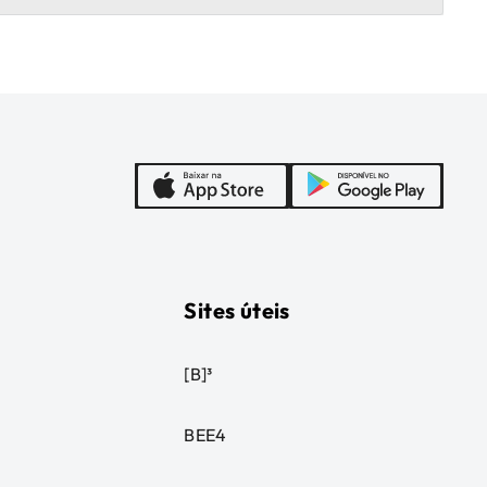
Sites úteis
[B]³
BEE4