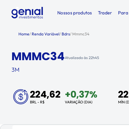
Nossos produtos
Trader
Para
Home
/
Renda Variável
/
Bdrs
/
Mmmc34
MMMC34
Atualizado às
22h45
3M
224,62
+
0,37%
22
BRL - R$
VARIAÇÃO (DIA)
MÍN (D