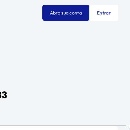
Abra sua conta
Entrar
83