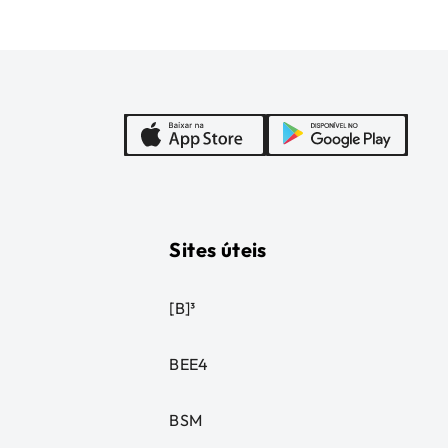
Sites úteis
[B]³
BEE4
BSM