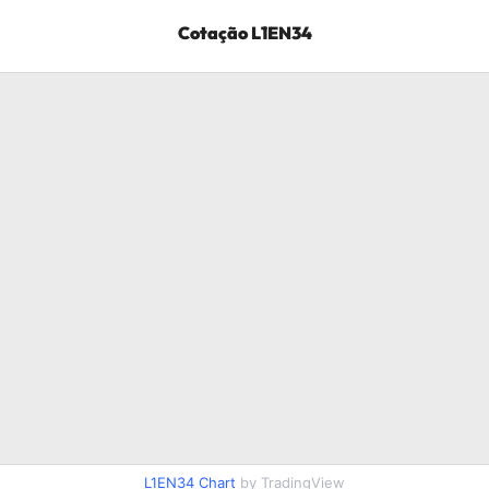
Cotação
L1EN34
L1EN34
Chart
by TradingView