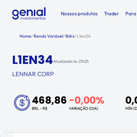
Nossos produtos
Trader
Para
Home
/
Renda Variável
/
Bdrs
/
L1en34
L1EN34
Atualizado às
21h25
LENNAR CORP
468,86
-0,00%
0,
BRL - R$
VARIAÇÃO (DIA)
MÍN (D