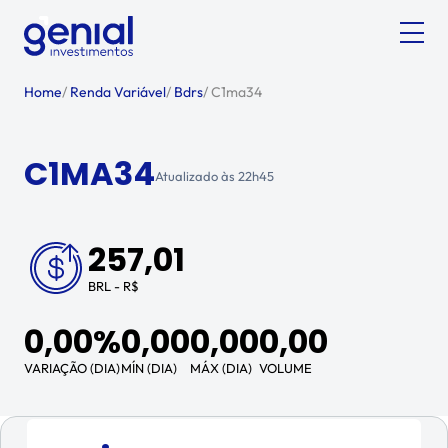
Home
/
Renda Variável
/
Bdrs
/
C1ma34
C1MA34
Atualizado às
22h45
257,01
BRL - R$
0,00%
0,00
0,00
0,00
VARIAÇÃO (DIA)
MÍN (DIA)
MÁX (DIA)
VOLUME