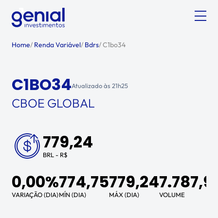
Home
/
Renda Variável
/
Bdrs
/
C1bo34
C1BO34
Atualizado às
21h25
CBOE GLOBAL
779,24
BRL - R$
0,00%
774,75
779,24
7.787,9
VARIAÇÃO (DIA)
MÍN (DIA)
MÁX (DIA)
VOLUME