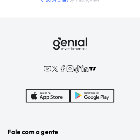
C1BO34
Chart
by TradingView
Fale com a gente