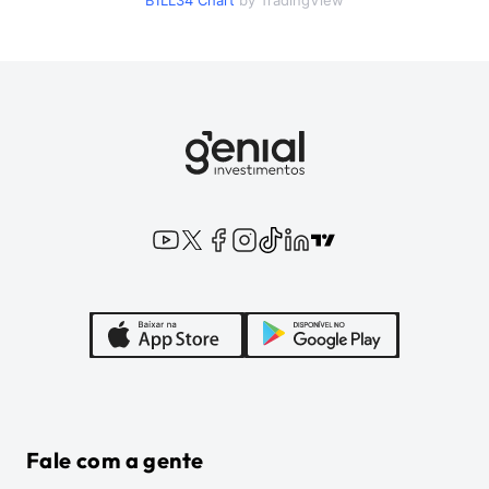
B1LL34
Chart
by TradingView
Fale com a gente