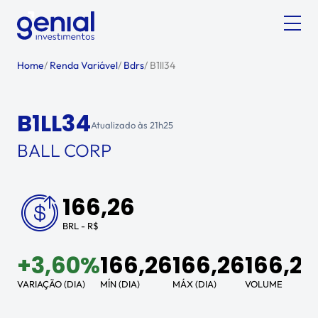
Home
/
Renda Variável
/
Bdrs
/
B1ll34
B1LL34
Atualizado às
21h25
BALL CORP
166,26
BRL - R$
+
3,60%
166,26
166,26
166,26
VARIAÇÃO (DIA)
MÍN (DIA)
MÁX (DIA)
VOLUME