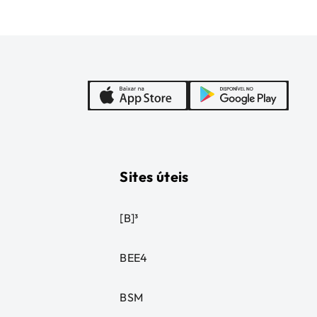
Sites úteis
[B]³
BEE4
BSM