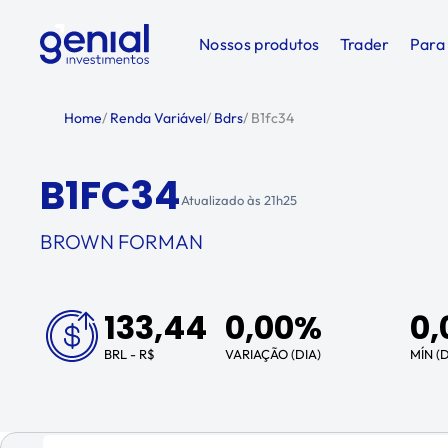
Nossos produtos
Trader
Para
Home
/
Renda Variável
/
Bdrs
/
B1fc34
B1FC34
Atualizado às
21h25
BROWN FORMAN
133,44
0,00%
0,
BRL - R$
VARIAÇÃO (DIA)
MÍN (D