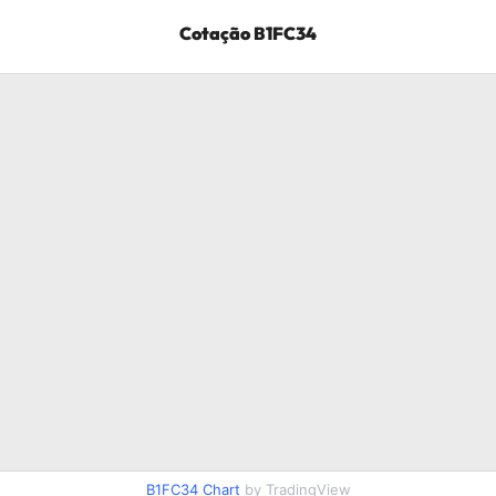
Cotação
B1FC34
B1FC34
Chart
by TradingView