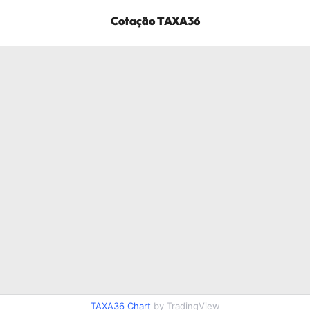
Cotação
TAXA36
TAXA36
Chart
by TradingView