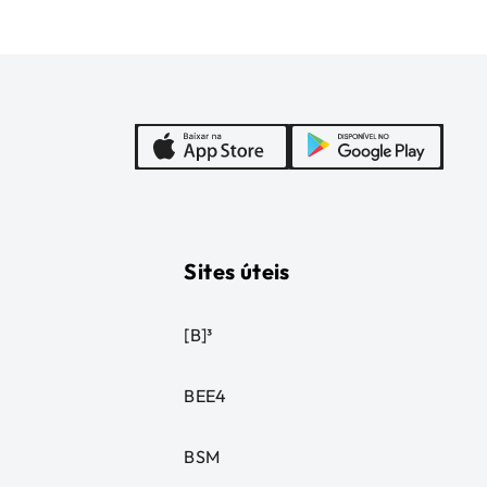
Sites úteis
[B]³
BEE4
BSM