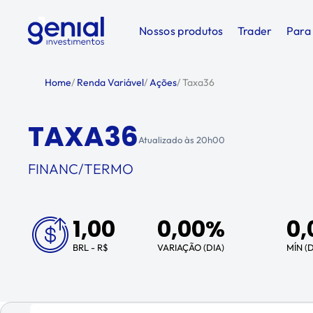
Nossos produtos
Trader
Para
Home
/
Renda Variável
/
Ações
/
Taxa36
TAXA36
Atualizado às
20h00
FINANC/TERMO
1,00
0,00%
0,
BRL - R$
VARIAÇÃO (DIA)
MÍN (D