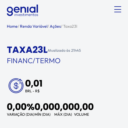
Home
/
Renda Variável
/
Ações
/
Taxa23l
TAXA23L
Atualizado às
21h45
FINANC/TERMO
0,01
BRL - R$
0,00%
0,00
0,00
0,00
VARIAÇÃO (DIA)
MÍN (DIA)
MÁX (DIA)
VOLUME