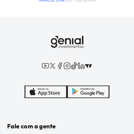
TAXA23L
Chart
by TradingView
Fale com a gente