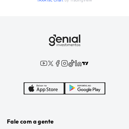
TAXA19L
Chart
by TradingView
Fale com a gente