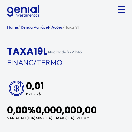
Home
/
Renda Variável
/
Ações
/
Taxa19l
TAXA19L
Atualizado às
21h45
FINANC/TERMO
0,01
BRL - R$
0,00%
0,00
0,00
0,00
VARIAÇÃO (DIA)
MÍN (DIA)
MÁX (DIA)
VOLUME