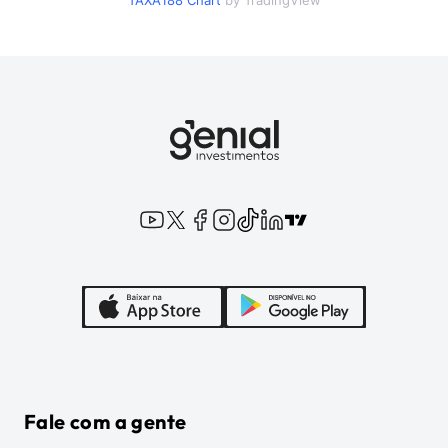
TAXA188
Chart
by TradingView
Fale com a gente