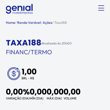
Home
/
Renda Variável
/
Ações
/
Taxa188
TAXA188
Atualizado às
20h00
FINANC/TERMO
1,00
BRL - R$
0,00%
0,00
0,00
0,00
VARIAÇÃO (DIA)
MÍN (DIA)
MÁX (DIA)
VOLUME