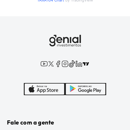
TAXA104
Chart
by TradingView
Fale com a gente