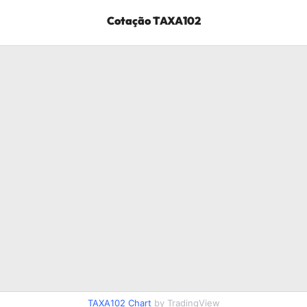
Cotação
TAXA102
TAXA102
Chart
by TradingView