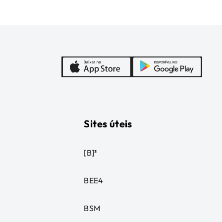
Sites úteis
[B]³
BEE4
BSM