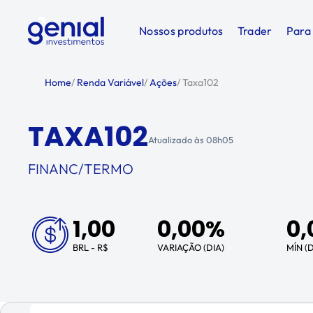
Nossos produtos
Trader
Para
Home
/
Renda Variável
/
Ações
/
Taxa102
TAXA102
Atualizado às
08h05
FINANC/TERMO
1,00
0,00%
0,
BRL - R$
VARIAÇÃO (DIA)
MÍN (D