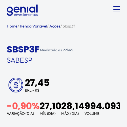
Home
/
Renda Variável
/
Ações
/
Sbsp3f
SBSP3F
Atualizado às
22h45
SABESP
27,45
BRL - R$
-0,90%
27,10
28,14
994.093,
VARIAÇÃO (DIA)
MÍN (DIA)
MÁX (DIA)
VOLUME