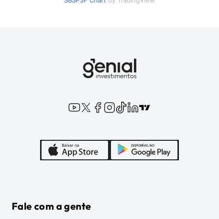
SBSP3F
Chart
by TradingView
Fale com a gente