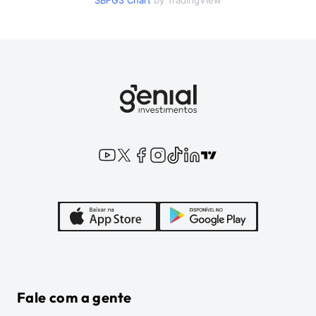
SBFG3
Chart
by TradingView
Fale com a gente