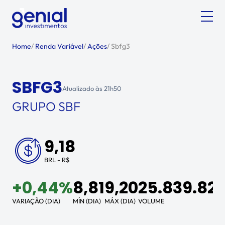
Home
/
Renda Variável
/
Ações
/
Sbfg3
SBFG3
Atualizado às
21h50
GRUPO SBF
9,18
BRL - R$
+
0,44%
8,81
9,20
25.839.82
VARIAÇÃO (DIA)
MÍN (DIA)
MÁX (DIA)
VOLUME