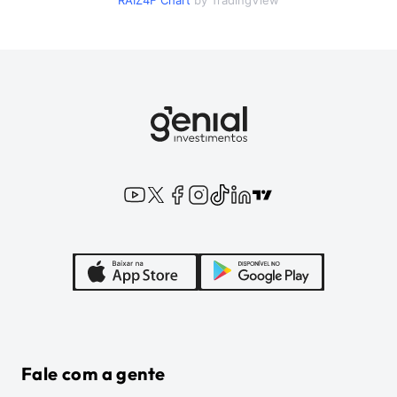
RAIZ4F
Chart
by TradingView
Fale com a gente