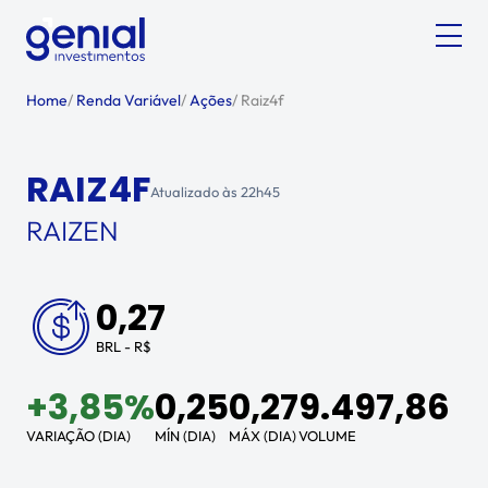
Home
/
Renda Variável
/
Ações
/
Raiz4f
RAIZ4F
Atualizado às
22h45
RAIZEN
0,27
BRL - R$
+
3,85%
0,25
0,27
9.497,86
VARIAÇÃO (DIA)
MÍN (DIA)
MÁX (DIA)
VOLUME