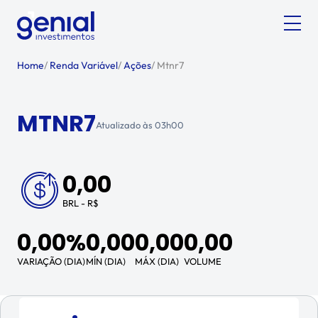
Home
/
Renda Variável
/
Ações
/
Mtnr7
MTNR7
Atualizado às
03h00
0,00
BRL - R$
0,00%
0,00
0,00
0,00
VARIAÇÃO (DIA)
MÍN (DIA)
MÁX (DIA)
VOLUME