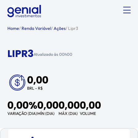
Home
/
Renda Variável
/
Ações
/
Lipr3
LIPR3
Atualizado às
00h00
0,00
BRL - R$
0,00%
0,00
0,00
0,00
VARIAÇÃO (DIA)
MÍN (DIA)
MÁX (DIA)
VOLUME