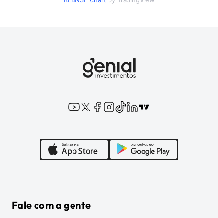
KLBN3F
Chart
by TradingView
Fale com a gente