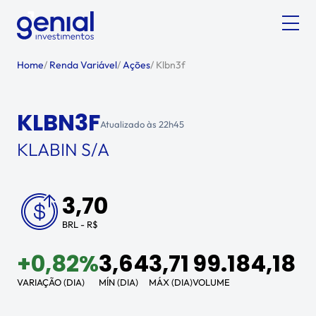
Home
/
Renda Variável
/
Ações
/
Klbn3f
KLBN3F
Atualizado às
22h45
KLABIN S/A
3,70
BRL - R$
+
0,82%
3,64
3,71
99.184,18
VARIAÇÃO (DIA)
MÍN (DIA)
MÁX (DIA)
VOLUME