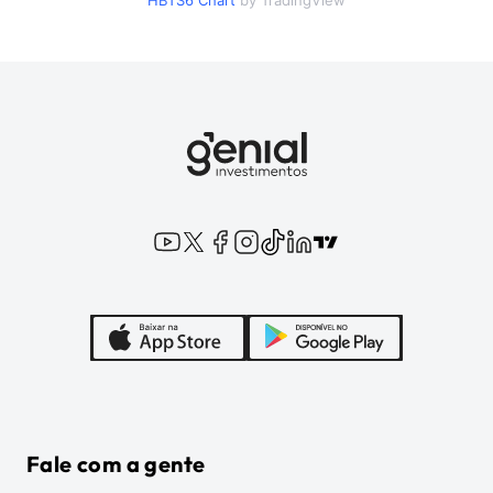
HBTS6
Chart
by TradingView
Fale com a gente