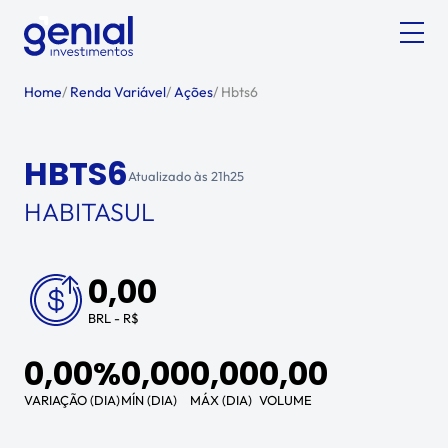
Home
/
Renda Variável
/
Ações
/
Hbts6
HBTS6
Atualizado às
21h25
HABITASUL
0,00
BRL - R$
0,00%
0,00
0,00
0,00
VARIAÇÃO (DIA)
MÍN (DIA)
MÁX (DIA)
VOLUME