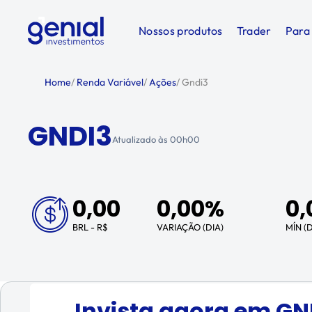
Nossos produtos
Trader
Para
Home
/
Renda Variável
/
Ações
/
Gndi3
GNDI3
Atualizado às
00h00
0,00
0,00%
0,
BRL - R$
VARIAÇÃO (DIA)
MÍN (D
Invista agora em
GN