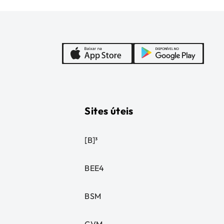
Sites úteis
[B]³
BEE4
BSM