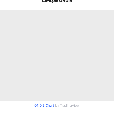
Cotação
GNDI3
GNDI3
Chart
by TradingView