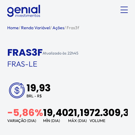
Home
/
Renda Variável
/
Ações
/
Fras3f
FRAS3F
Atualizado às
22h45
FRAS-LE
19,93
BRL - R$
-5,86%
19,40
21,19
72.309,39
VARIAÇÃO (DIA)
MÍN (DIA)
MÁX (DIA)
VOLUME