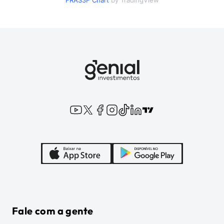
FRAS3F
Chart
by TradingView
Fale com a gente