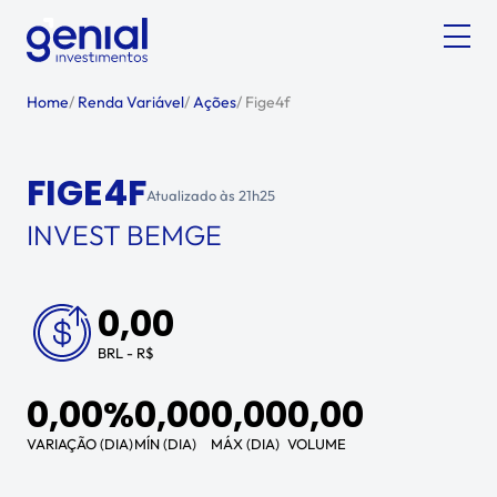
Home
/
Renda Variável
/
Ações
/
Fige4f
FIGE4F
Atualizado às
21h25
INVEST BEMGE
0,00
BRL - R$
0,00%
0,00
0,00
0,00
VARIAÇÃO (DIA)
MÍN (DIA)
MÁX (DIA)
VOLUME