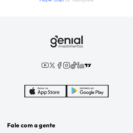
FIGE4F
Chart
by TradingView
Fale com a gente