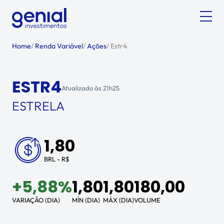
Home
/
Renda Variável
/
Ações
/
Estr4
ESTR4
Atualizado às
21h25
ESTRELA
1,80
BRL - R$
+
5,88%
1,80
1,80
180,00
VARIAÇÃO (DIA)
MÍN (DIA)
MÁX (DIA)
VOLUME