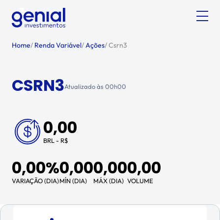
Home
/
Renda Variável
/
Ações
/
Csrn3
CSRN3
Atualizado às
00h00
0,00
BRL - R$
0,00%
0,00
0,00
0,00
VARIAÇÃO (DIA)
MÍN (DIA)
MÁX (DIA)
VOLUME