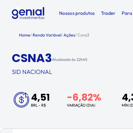
Nossos produtos
Trader
Para
Home
/
Renda Variável
/
Ações
/
Csna3
CSNA3
Atualizado às
22h45
SID NACIONAL
4,51
-6,82%
4,
BRL - R$
VARIAÇÃO (DIA)
MÍN (D