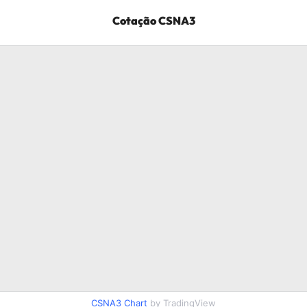
Cotação
CSNA3
CSNA3
Chart
by TradingView