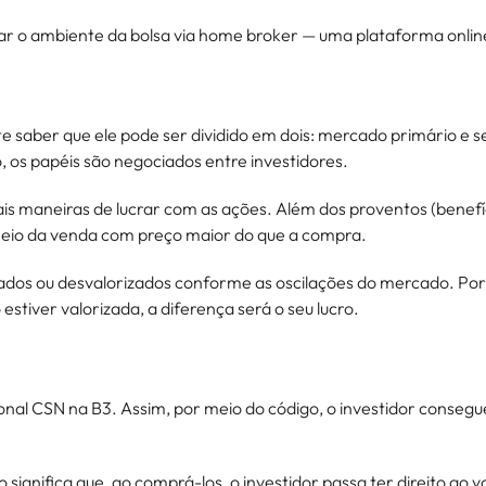
ar o ambiente da bolsa via home broker — uma plataforma online 
 saber que ele pode ser dividido em dois: mercado primário e s
 os papéis são negociados entre investidores.
is maneiras de lucrar com as ações. Além dos proventos (benefíc
 meio da venda com preço maior do que a compra.
rizados ou desvalorizados conforme as oscilações do mercado. P
tiver valorizada, a diferença será o seu lucro.
?
nal CSN na B3. Assim, por meio do código, o investidor consegu
 significa que, ao comprá-los, o investidor passa ter direito ao 