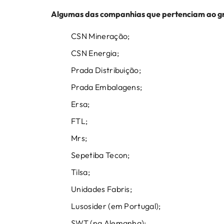
Algumas das companhias que pertenciam ao g
CSN Mineração;
CSN Energia;
Prada Distribuição;
Prada Embalagens;
Ersa;
FTL;
Mrs;
Sepetiba Tecon;
Tilsa;
Unidades Fabris;
Lusosider (em Portugal);
SWT (na Alemanha);