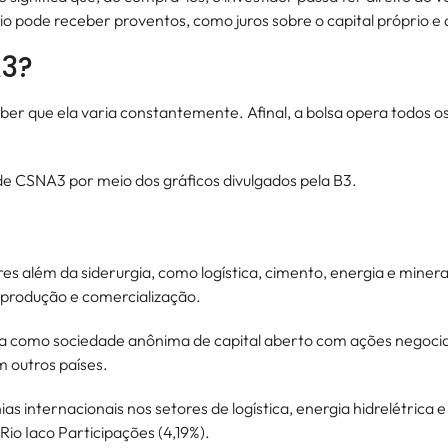
cio pode receber proventos, como juros sobre o capital próprio e
A3?
 que ela varia constantemente. Afinal, a bolsa opera todos os dia
e CSNA3 por meio dos gráficos divulgados pela B3.
s além da siderurgia, como logística, cimento, energia e miner
, produção e comercialização.
da como sociedade anônima de capital aberto com ações negociad
m outros países.
 internacionais nos setores de logística, energia hidrelétrica e
io Iaco Participações (4,19%).