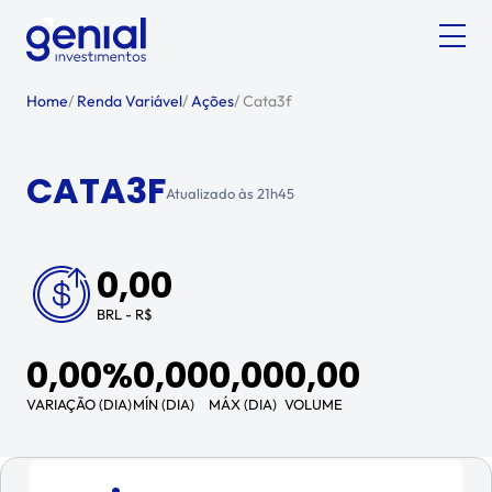
Home
/
Renda Variável
/
Ações
/
Cata3f
CATA3F
Atualizado às
21h45
0,00
BRL - R$
0,00%
0,00
0,00
0,00
VARIAÇÃO (DIA)
MÍN (DIA)
MÁX (DIA)
VOLUME