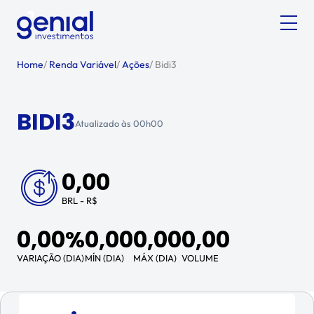
Home
/
Renda Variável
/
Ações
/
Bidi3
BIDI3
Atualizado às
00h00
0,00
BRL - R$
0,00%
0,00
0,00
0,00
VARIAÇÃO (DIA)
MÍN (DIA)
MÁX (DIA)
VOLUME