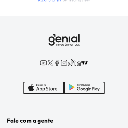
AGXY3
Chart
by TradingView
Fale com a gente