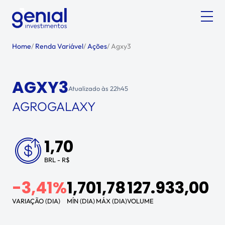
Home
/
Renda Variável
/
Ações
/
Agxy3
AGXY3
Atualizado às
22h45
AGROGALAXY
1,70
BRL - R$
-3,41%
1,70
1,78
127.933,00
VARIAÇÃO (DIA)
MÍN (DIA)
MÁX (DIA)
VOLUME