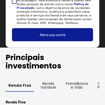
Ao prosseguir, você autoriza a Genial a coletar seus
dados pessoais de acordo com a nossa
Política de
Privacidade
, com o objetivo de envio de novidades,
conteúdo informativo, analítico e publicitário sobre
produtos e serviços da Genial e de seus parceiros; e
aceita receber comunicações da Genial pelos canais
oficiais (E-mail, SMS, Whatsapp, Telefone).
Abra sua conta
Principais
investimentos
Renda
Previdência
Ofe
Renda Fixa
Variável
e Vida
Púb
Renda Fixa