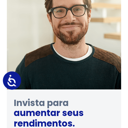
comprar sua casa.
ter um futuro
independente.
Invista para
aumentar seus
rendimentos.