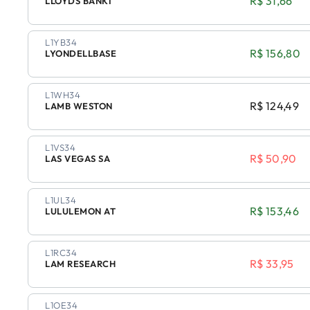
R$ 31,66
LLOYDS BANKI
L1YB34
R$ 156,80
LYONDELLBASE
L1WH34
R$ 124,49
LAMB WESTON
L1VS34
R$ 50,90
LAS VEGAS SA
L1UL34
R$ 153,46
LULULEMON AT
L1RC34
R$ 33,95
LAM RESEARCH
L1OE34