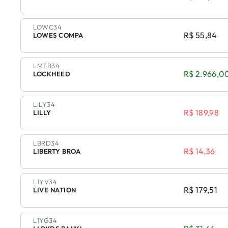
LOWC34
R$ 55,84
LOWES COMPA
LMTB34
R$ 2.966,0
LOCKHEED
LILY34
R$ 189,98
LILLY
LBRD34
R$ 14,36
LIBERTY BROA
L1YV34
R$ 179,51
LIVE NATION
L1YG34