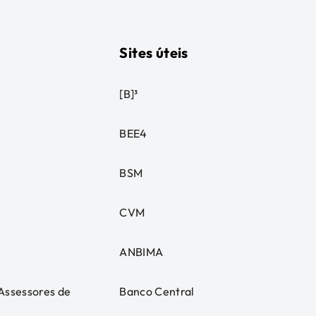
Sites úteis
[B]³
BEE4
BSM
CVM
ANBIMA
 Assessores de
Banco Central