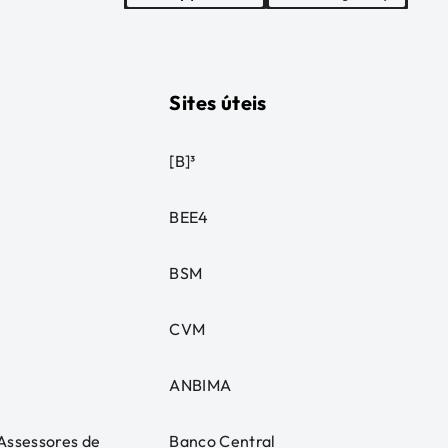
Sites úteis
[B]³
BEE4
BSM
CVM
ANBIMA
 Assessores de
Banco Central