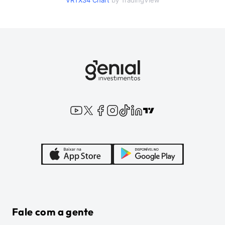
VRTX34
Chart
by TradingView
Fale com a gente