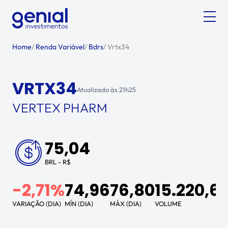
Home
/
Renda Variável
/
Bdrs
/
Vrtx34
VRTX34
Atualizado às
21h25
VERTEX PHARM
75,04
BRL - R$
-2,71%
74,96
76,80
15.220,6
VARIAÇÃO (DIA)
MÍN (DIA)
MÁX (DIA)
VOLUME