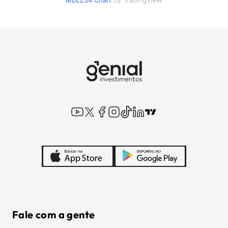
MDLZ34
Chart
by TradingView
Fale com a gente