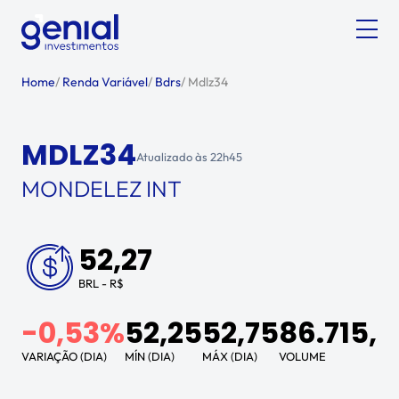
Home
/
Renda Variável
/
Bdrs
/
Mdlz34
MDLZ34
Atualizado às
22h45
MONDELEZ INT
52,27
BRL - R$
-0,53%
52,25
52,75
86.715,7
VARIAÇÃO (DIA)
MÍN (DIA)
MÁX (DIA)
VOLUME