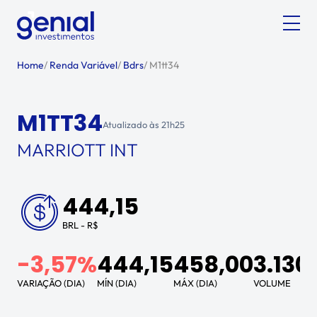
Home
/
Renda Variável
/
Bdrs
/
M1tt34
M1TT34
Atualizado às
21h25
MARRIOTT INT
444,15
BRL - R$
-3,57%
444,15
458,00
3.130
VARIAÇÃO (DIA)
MÍN (DIA)
MÁX (DIA)
VOLUME