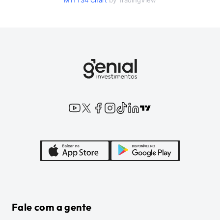
M1TT34
Chart
by TradingView
Fale com a gente