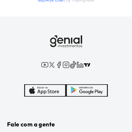
BQUA39
Chart
by TradingView
Fale com a gente