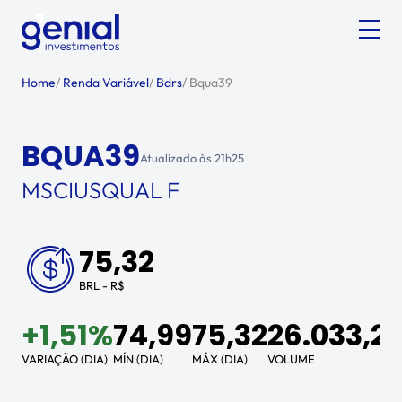
Home
/
Renda Variável
/
Bdrs
/
Bqua39
BQUA39
Atualizado às
21h25
MSCIUSQUAL F
75,32
BRL - R$
+
1,51%
74,99
75,32
26.033,2
VARIAÇÃO (DIA)
MÍN (DIA)
MÁX (DIA)
VOLUME