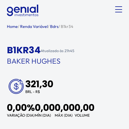
Home
/
Renda Variável
/
Bdrs
/
B1kr34
B1KR34
Atualizado às
21h45
BAKER HUGHES
321,30
BRL - R$
0,00%
0,00
0,00
0,00
VARIAÇÃO (DIA)
MÍN (DIA)
MÁX (DIA)
VOLUME