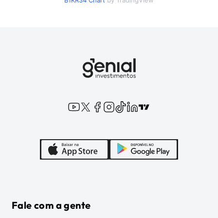
B1KR34
Chart
by TradingView
Fale com a gente